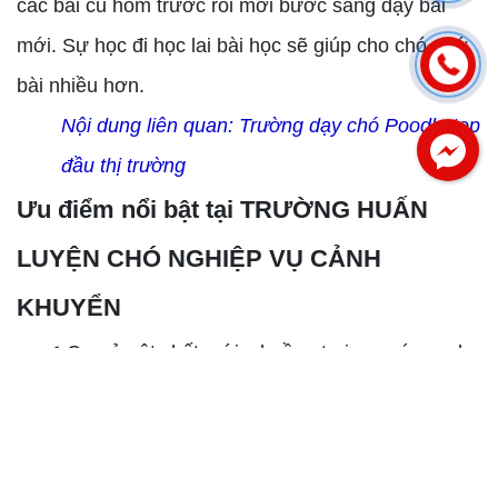
các bài cũ hôm trước rồi mới bước sang dạy bài
mới. Sự học đi học lai bài học sẽ giúp cho chó nhớ
bài nhiều hơn.
Nội dung liên quan:
Trường dạy chó Poodle top
đầu thị trường
Ưu điểm nổi bật tại TRƯỜNG HUẤN
Facebook
LUYỆN CHÓ NGHIỆP VỤ CẢNH
KHUYỂN
✔︎ Cơ sở vật chất mới, chuồng trại cao ráo sạch
sẽ, sân bãi rộng rãi thoáng mát rất vệ sinh.
✔︎ Đội ngũ huấn luyện giỏi, kinh nghiệm lâu năm,
tận tâm và yêu nghề, do đó chó được huấn luyện