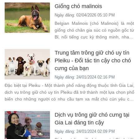
Giống chó malinois
Ngày đăng: 02/04/2026 05:10 PM
Belgian Malinois (chó Malinois) là một
giống chó chăn gia súc có nguồn gốc từ
Bỉ, nổi tiếng cực kỳ thông minh, nhanh
nhẹn và trung thành. Đây là giống chó
được dùng rất nhiều trong quân đội và
Trung tâm trông giữ chó uy tín
cảnh sát.
Pleiku - Đối tác tin cậy cho chó
cưng của bạn
Ngày đăng: 24/01/2024 02:16 PM
Đặc biệt tại Pleiku - Một thành phố năng động thuộc tỉnh Gia Lai,
dịch vụ trông giữ chó uy tín Pleiku đã trở thành một lựa chọn phổ
biến cho những người có nhu cầu tạm xa mắt chú cún yêu của
mình trong thời gian ngắn hoặc dài.
Dịch vụ trông giữ chó cưng tại
Gia Lai đáng tin cậy
Ngày đăng: 24/01/2024 02:09 PM