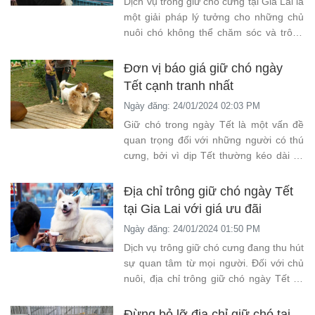
Dịch vụ trông giữ chó cưng tại Gia Lai là
một giải pháp lý tưởng cho những chủ
nuôi chó không thể chăm sóc và trông
nom cho thú cưng của mình trong thời
gian tạm vắng.
Đơn vị báo giá giữ chó ngày
Tết cạnh tranh nhất
Ngày đăng: 24/01/2024 02:03 PM
Giữ chó trong ngày Tết là một vấn đề
quan trọng đối với những người có thú
cưng, bởi vì dịp Tết thường kéo dài và
đòi hỏi sự chú ý đặc biệt. Nếu bạn đang
tìm kiếm dịch vụ giữ chó và giá giữ chó
Địa chỉ trông giữ chó ngày Tết
ngày Tết thì đừng bỏ lỡ bài viết sau đây
tại Gia Lai với giá ưu đãi
nhé!
Ngày đăng: 24/01/2024 01:50 PM
Dịch vụ trông giữ chó cưng đang thu hút
sự quan tâm từ mọi người. Đối với chủ
nuôi, địa chỉ trông giữ chó ngày Tết tại
Gia Lai uy tín là nơi họ có thể tin tưởng
giao phó người bạn cưng của mình.
Đừng bỏ lỡ địa chỉ giữ chó tại