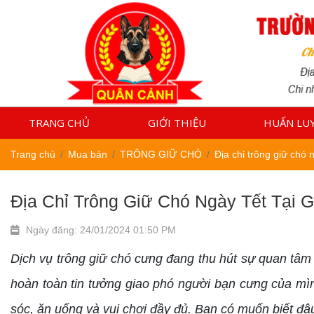
TRANG CHỦ
GIỚI THIỆU
HUẤN LU
Trang chủ
Mua bán
TRÔNG GIỮ CHÓ
Địa chỉ trông giữ chó n
Địa Chỉ Trông Giữ Chó Ngày Tết Tại G
Ngày đăng: 24/01/2024 01:50 PM
Dịch vụ trông giữ chó cưng đang thu hút sự quan tâm 
hoàn toàn tin tưởng giao phó người bạn cưng của mìn
sóc, ăn uống và vui chơi đầy đủ. Bạn có muốn biết đâu 