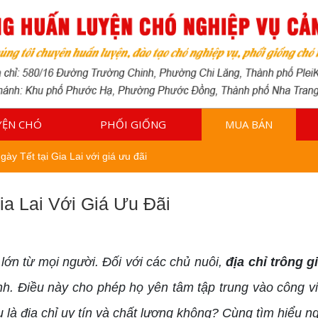
YỆN CHÓ
PHỐI GIỐNG
MUA BÁN
gày Tết tại Gia Lai với giá ưu đãi
ia Lai Với Giá Ưu Đãi
lớn từ mọi người. Đối với các chủ nuôi,
địa chỉ trông g
h. Điều này cho phép họ yên tâm tập trung vào công v
là địa chỉ uy tín và chất lượng không? Cùng tìm hiểu nga