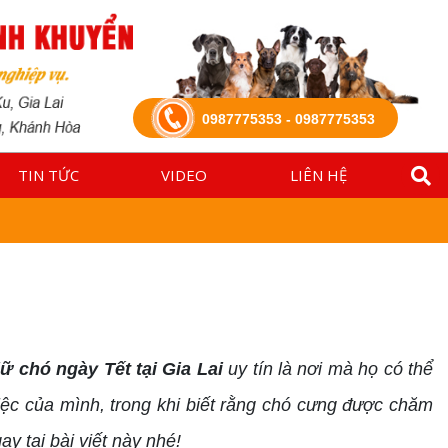
0987775353 - 0987775353
TIN TỨC
VIDEO
LIÊN HỆ
iữ chó ngày Tết tại Gia Lai
uy tín là nơi mà họ có thể
iệc của mình, trong khi biết rằng chó cưng được chăm
y tại bài viết này nhé!