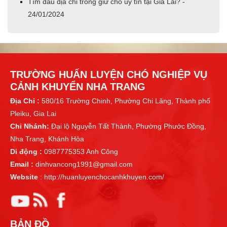
Tìm đâu địa chỉ trông giữ chó uy tín tại Gia Lai? -
24/01/2024
TRƯỜNG HUẤN LUYỆN CHÓ NGHIỆP VỤ
CẢNH KHUYỂN NHA TRANG
Địa Chỉ :
580/16 Trường Chinh, Phường Chi Lăng, Thành phố
Pleiku, Gia Lai
Chi Nhánh:
Đại lộ Nguyễn Tất Thành, Phường Phước Đồng,
Nha Trang, Khánh Hòa
Di động :
0987775353 Anh Công
Email :
dinhvancong1991@gmail.com
Website
: http://huanluyenchocanhkhuyen.com/
BẢN ĐỒ