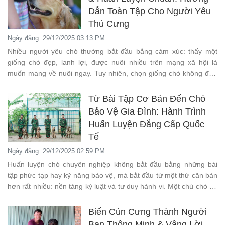
Dẫn Toàn Tập Cho Người Yêu
Thú Cưng
Ngày đăng: 29/12/2025 03:13 PM
Nhiều người yêu chó thường bắt đầu bằng cảm xúc: thấy một
giống chó đẹp, lanh lợi, được nuôi nhiều trên mạng xã hội là
muốn mang về nuôi ngay. Tuy nhiên, chọn giống chó không đơn
thuần là chọn ngoại hình, mà là chọn một cá tính, một bản năng
và một lối sống sẽ gắn bó lâu dài với gia đình.
Từ Bài Tập Cơ Bản Đến Chó
Bảo Vệ Gia Đình: Hành Trình
Huấn Luyện Đẳng Cấp Quốc
Tế
Ngày đăng: 29/12/2025 02:59 PM
Huấn luyện chó chuyên nghiệp không bắt đầu bằng những bài
tập phức tạp hay kỹ năng bảo vệ, mà bắt đầu từ một thứ căn bản
hơn rất nhiều: nền tảng kỷ luật và tư duy hành vi. Một chú chó dù
thông minh đến đâu, nếu không được xây dựng nền tảng đúng
cách, thì mọi kỹ năng nâng cao sau này đều trở nên thiếu ổn
Biến Cún Cưng Thành Người
định, thậm chí nguy hiểm.
Bạn Thông Minh & Vâng Lời –