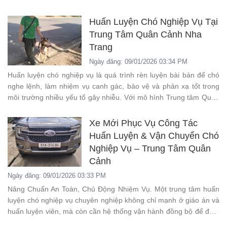
có bản năng bảo vệ rất mạnh, nên nếu
được đào tạo đúng cách sẽ trở thành
Huấn Luyện Chó Nghiệp Vụ Tại
“người bạn đồng hành” cực kỳ đáng tin.
Trung Tâm Quân Cảnh Nha
Trang
Ngày đăng: 09/01/2026 03:34 PM
Huấn luyện chó nghiệp vụ là quá trình rèn luyện bài bản để chó
nghe lệnh, làm nhiệm vụ canh gác, bảo vệ và phản xạ tốt trong
môi trường nhiều yếu tố gây nhiễu. Với mô hình Trung tâm Quân
Cảnh, trọng tâm là kỷ luật, khẩu lệnh chuẩn và khả năng kiểm
soát hành vi ổn định.
Xe Mới Phục Vụ Công Tác
Huấn Luyện & Vận Chuyển Chó
Nghiệp Vụ – Trung Tâm Quân
Cảnh
Ngày đăng: 09/01/2026 03:33 PM
Nâng Chuẩn An Toàn, Chủ Động Nhiệm Vụ. Một trung tâm huấn
luyện chó nghiệp vụ chuyên nghiệp không chỉ mạnh ở giáo án và
huấn luyện viên, mà còn cần hệ thống vận hành đồng bộ để đảm
bảo an toàn cho chó trong mọi tình huống.