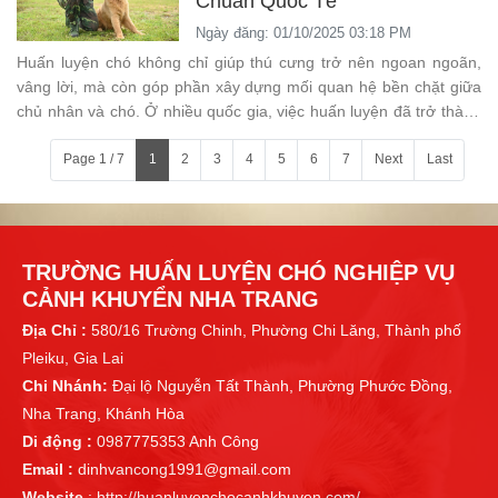
Chuẩn Quốc Tế
Ngày đăng: 01/10/2025 03:18 PM
Huấn luyện chó không chỉ giúp thú cưng trở nên ngoan ngoãn,
vâng lời, mà còn góp phần xây dựng mối quan hệ bền chặt giữa
chủ nhân và chó. Ở nhiều quốc gia, việc huấn luyện đã trở thành
một ngành nghề chuyên nghiệp với quy trình, giáo trình và tiêu
chuẩn quốc tế rõ ràng. Bài viết này sẽ chia sẻ quy trình huấn
Page 1 / 7
1
2
3
4
5
6
7
Next
Last
luyện chó chuyên nghiệp để bạn tham khảo và áp dụng phù hợp
với chú chó của mình.
TRƯỜNG HUẤN LUYỆN CHÓ NGHIỆP VỤ
CẢNH KHUYỂN NHA TRANG
Địa Chỉ :
580/16 Trường Chinh, Phường Chi Lăng, Thành phố
Pleiku, Gia Lai
Chi Nhánh:
Đại lộ Nguyễn Tất Thành, Phường Phước Đồng,
Nha Trang, Khánh Hòa
Di động :
0987775353 Anh Công
Email :
dinhvancong1991@gmail.com
Website
: http://huanluyenchocanhkhuyen.com/