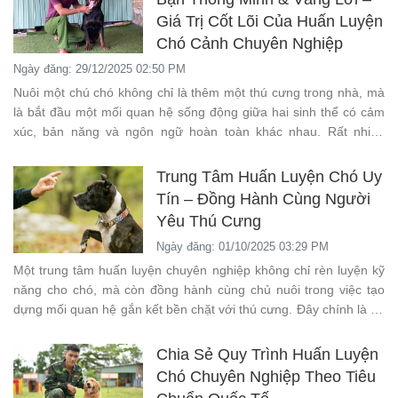
Giá Trị Cốt Lõi Của Huấn Luyện
Chó Cảnh Chuyên Nghiệp
Ngày đăng: 29/12/2025 02:50 PM
Nuôi một chú chó không chỉ là thêm một thú cưng trong nhà, mà
là bắt đầu một mối quan hệ sống động giữa hai sinh thể có cảm
xúc, bản năng và ngôn ngữ hoàn toàn khác nhau. Rất nhiều
người yêu chó, sẵn sàng chi tiền mua giống tốt, thức ăn cao cấp,
phụ kiện đắt tiền, nhưng lại bỏ quên yếu tố quan trọng nhất: huấn
Trung Tâm Huấn Luyện Chó Uy
luyện bài bản.
Tín – Đồng Hành Cùng Người
Yêu Thú Cưng
Ngày đăng: 01/10/2025 03:29 PM
Một trung tâm huấn luyện chuyên nghiệp không chỉ rèn luyện kỹ
năng cho chó, mà còn đồng hành cùng chủ nuôi trong việc tạo
dựng mối quan hệ gắn kết bền chặt với thú cưng. Đây chính là sự
khác biệt lớn nhất giữa việc nuôi dưỡng theo bản năng và nuôi
dưỡng theo khoa học.
Chia Sẻ Quy Trình Huấn Luyện
Chó Chuyên Nghiệp Theo Tiêu