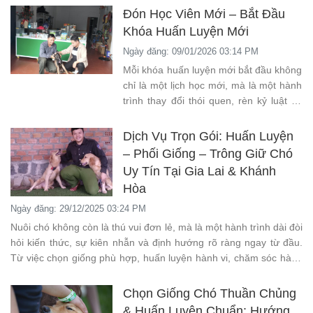
Đón Học Viên Mới – Bắt Đầu
Khóa Huấn Luyện Mới
Ngày đăng: 09/01/2026 03:14 PM
Mỗi khóa huấn luyện mới bắt đầu không
chỉ là một lịch học mới, mà là một hành
trình thay đổi thói quen, rèn kỷ luật và
xây dựng sự gắn kết giữa chó và người
dẫn.
Dịch Vụ Trọn Gói: Huấn Luyện
– Phối Giống – Trông Giữ Chó
Uy Tín Tại Gia Lai & Khánh
Hòa
Ngày đăng: 29/12/2025 03:24 PM
Nuôi chó không còn là thú vui đơn lẻ, mà là một hành trình dài đòi
hỏi kiến thức, sự kiên nhẫn và định hướng rõ ràng ngay từ đầu.
Từ việc chọn giống phù hợp, huấn luyện hành vi, chăm sóc hàng
ngày cho đến sinh sản và trông giữ khi chủ bận rộn – mỗi giai
đoạn đều ảnh hưởng trực tiếp đến chất lượng sống của chú chó
Chọn Giống Chó Thuần Chủng
và sự an tâm của người nuôi.
& Huấn Luyện Chuẩn: Hướng