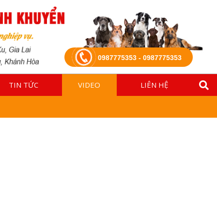
0987775353 - 0987775353
TIN TỨC
VIDEO
LIÊN HỆ