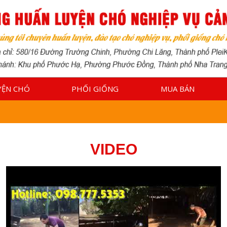
YỆN CHÓ
PHỐI GIỐNG
MUA BÁN
VIDEO