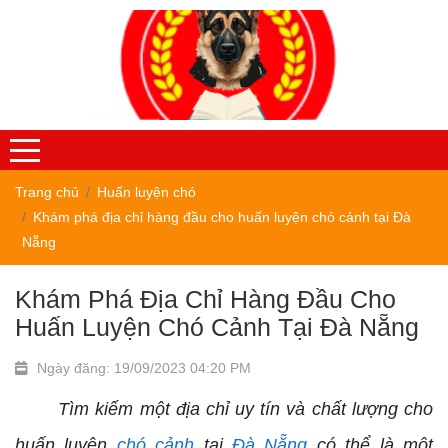
Trang chủ
Huấn luyện chó
Khám phá địa chỉ hàng đầu cho huấn luyện chó cảnh tại Đà
Nẵng
Khám Phá Địa Chỉ Hàng Đầu Cho
Huấn Luyện Chó Cảnh Tại Đà Nẵng
Ngày đăng: 19/09/2023 04:20 PM
Tìm kiếm một địa chỉ uy tín và chất lượng cho
huấn luyện
chó cảnh
tại
Đà Nẵng
có thể là một