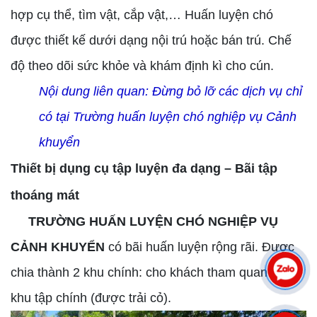
hợp cụ thể, tìm vật, cắp vật,… Huấn luyện chó
được thiết kế dưới dạng nội trú hoặc bán trú. Chế
độ theo dõi sức khỏe và khám định kì cho cún.
Nội dung liên quan:
Đừng bỏ lỡ các dịch vụ chỉ
có tại Trường huấn luyện chó nghiệp vụ Cảnh
khuyển
Thiết bị dụng cụ tập luyện đa dạng – Bãi tập
thoáng mát
TRƯỜNG HUẤN LUYỆN CHÓ NGHIỆP VỤ
CẢNH KHUYỂN
có bãi huấn luyện rộng rãi. Được
chia thành 2 khu chính: cho khách tham quan và
khu tập chính (được trải cỏ).