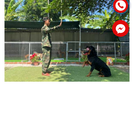
Facebook
Đầu tư bài bản hệ thống các loại dụng cụ chất
lượng cao: chướng ngại vật, cầu trên cao, hầm
chui, vòng lửa, găng tay tập cắn, đồ bảo hộ, vật
ném…