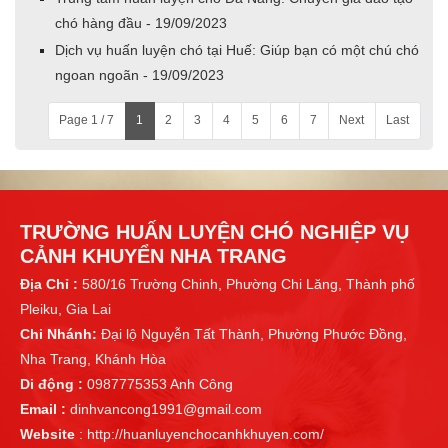
chó hàng đầu - 19/09/2023
Dịch vụ huấn luyện chó tại Huế: Giúp bạn có một chú chó
ngoan ngoãn - 19/09/2023
Page 1 / 7
1
2
3
4
5
6
7
Next
Last
TRƯỜNG HUẤN LUYỆN CHÓ NGHIỆP VỤ
CẢNH KHUYỂN NHA TRANG
Địa Chỉ :
580/16 Trường Chinh, Phường Chi Lăng, Thành phố
Pleiku, Gia Lai
Chi Nhánh:
Đại lộ Nguyễn Tất Thành, Phường Phước Đồng,
Nha Trang, Khánh Hòa
Di động :
0987775353 Anh Công
Email :
dinhvancong1991@gmail.com
Website
: http://huanluyenchocanhkhuyen.com/