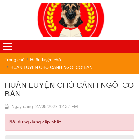
Trang chủ
Huấn luyện chó
HUẤN LUYỆN CHÓ CẢNH NGỒI CƠ BẢN
HUẤN LUYỆN CHÓ CẢNH NGỒI CƠ
BẢN
Ngày đăng: 27/05/2022 12:37 PM
Nội dung đang cập nhật