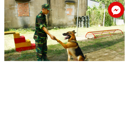
Facebook
Vì sao chúng tôi được xem là cơ sở
huấn luyện chó uy tín?
✔ Môi trường huấn luyện, môi trường sống của
những chú chó khi tham gia huấn luyện rộng rãi,
sạch sẽ để chúng có thể tự do chạy nhảy trong khi