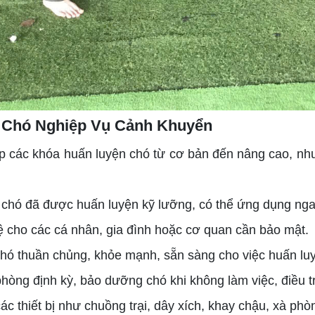
n Chó Nghiệp Vụ Cảnh Khuyển
các khóa huấn luyện chó từ cơ bản đến nâng cao, như n
hó đã được huấn luyện kỹ lưỡng, có thể ứng dụng nga
 cho các cá nhân, gia đình hoặc cơ quan cần bảo mật.
 thuần chủng, khỏe mạnh, sẵn sàng cho việc huấn luy
òng định kỳ, bảo dưỡng chó khi không làm việc, điều trị
c thiết bị như chuồng trại, dây xích, khay chậu, xà phò