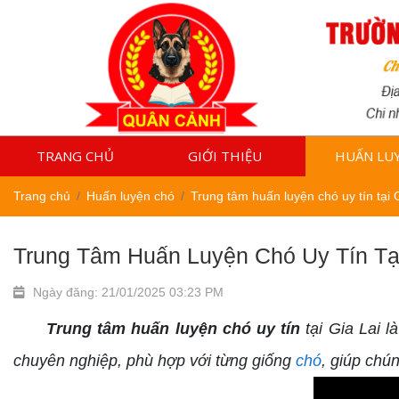
TRANG CHỦ
GIỚI THIỆU
HUẤN LU
Trang chủ
Huấn luyện chó
Trung tâm huấn luyện chó uy tín tại 
Trung Tâm Huấn Luyện Chó Uy Tín Tại
Ngày đăng: 21/01/2025 03:23 PM
Trung tâm huấn luyện chó uy tín
tại Gia Lai l
chuyên nghiệp, phù hợp với từng giống
chó
, giúp chún