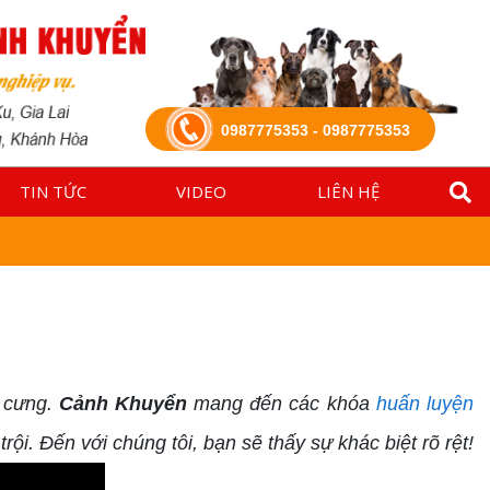
0987775353 - 0987775353
TIN TỨC
VIDEO
LIÊN HỆ
ú cưng.
Cảnh Khuyển
mang đến các khóa
huấn luyện
rội. Đến với chúng tôi, bạn sẽ thấy sự khác biệt rõ rệt!