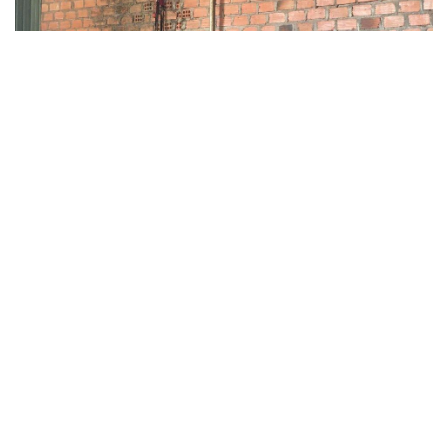
Hành Trình Biến Hóa: Những Giá Trị Vượt Trội Từ Việc
Huấn Luyện Chó Chuyên Nghiệp Mang Lại
Việc đầu tư vào một chương trình huấn luyện chó chuyên
nghiệp không chỉ mang lại những thay đổi tức thì mà còn