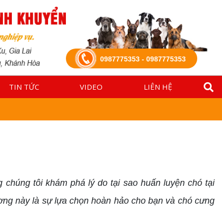
0987775353 - 0987775353
TIN TỨC
VIDEO
LIÊN HỆ
chúng tôi khám phá lý do tại sao huấn luyện chó tại
ơng này là sự lựa chọn hoàn hảo cho bạn và chó cưng