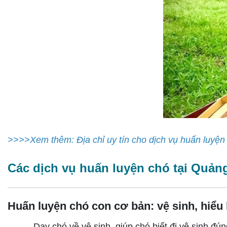
>>>>Xem thêm: Địa chỉ uy tín cho dịch vụ huấn luyện
Các dịch vụ huấn luyện chó tại Quả
Huấn luyện chó con cơ bản: vệ sinh, hiểu
- Dạy chó về vệ sinh, giúp chó biết đi vệ sinh đún