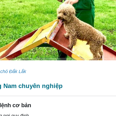
 chó Đắk Lắk
ng Nam chuyên nghiệp
 lệnh cơ bản
g nơi quy định.