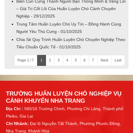
Biến Cún Cưng Thành Người Bạn Thông Minh & Vâng Lời
– Giá Trị Cốt Lõi Của Huấn Luyện Chó Cảnh Chuyên
Nghiệp - 29/12/2025
Trung Tâm Huấn Luyện Chó Uy Tín – Đồng Hành Cùng
Người Yêu Thú Cưng - 01/10/2025
Chia Sẻ Quy Trình Huấn Luyện Chó Chuyên Nghiệp Theo
Tiêu Chuẩn Quốc Tế - 01/10/2025
Page 1 / 7
1
2
3
4
5
6
7
Next
Last
TRƯỜNG HUẤN LUYỆN CHÓ NGHIỆP VỤ
CẢNH KHUYỂN NHA TRANG
Địa Chỉ :
580/16 Trường Chinh, Phường Chi Lăng, Thành phố
Pleiku, Gia Lai
Chi Nhánh:
Đại lộ Nguyễn Tất Thành, Phường Phước Đồng,
Nha Trang, Khánh Hòa