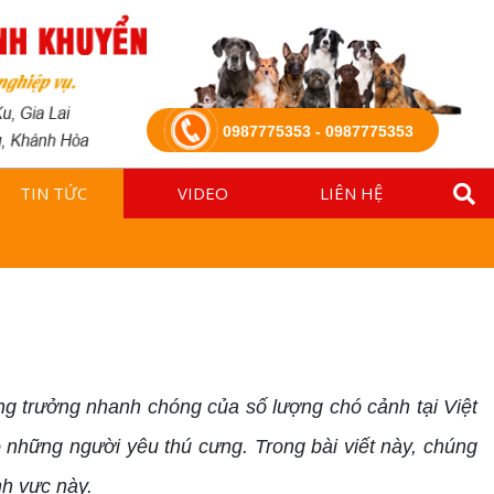
0987775353 - 0987775353
TIN TỨC
VIDEO
LIÊN HỆ
ng trưởng nhanh chóng của số lượng chó cảnh tại Việt
 những người yêu thú cưng. Trong bài viết này, chúng
nh vực này.