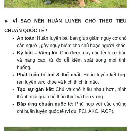
► VÌ SAO NÊN HUẤN LUYỆN CHÓ THEO TIÊU
CHUẨN QUỐC TẾ?
An toàn
: Huấn luyện bài bản giúp giảm nguy cơ chó
cắn người, gây nguy hiểm cho chủ hoặc người khác.
Kỷ luật – Vâng lời
: Chó được dạy các lệnh cơ bản
và nâng cao, từ đó dễ kiểm soát trong mọi tình
huống.
Phát triển trí tuệ & thể chất
: Huấn luyện kết hợp
rèn luyện sức khỏe và kích thích trí não.
Tạo sự gắn kết
: Chủ và chó hiểu nhau hơn, hình
thành mối quan hệ thân thiết và bền vững.
Đáp ứng chuẩn quốc tế
: Phù hợp với các chứng
chỉ huấn luyện quốc tế (ví dụ: FCI, AKC, IACP).