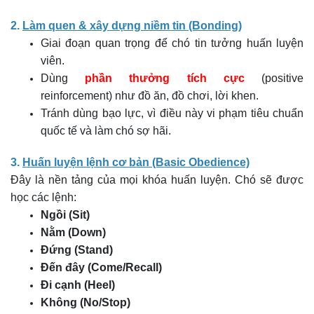
2.
Làm quen & xây dựng niềm tin (Bonding)
Giai đoạn quan trọng để chó tin tưởng huấn luyện
viên.
Dùng
phần thưởng tích cực
(positive
reinforcement) như đồ ăn, đồ chơi, lời khen.
Tránh dùng bạo lực, vì điều này vi phạm tiêu chuẩn
quốc tế và làm chó sợ hãi.
3.
Huấn luyện lệnh cơ bản (Basic Obedience)
Đây là nền tảng của mọi khóa huấn luyện. Chó sẽ được
học các lệnh:
Ngồi (Sit)
Nằm (Down)
Đứng (Stand)
Đến đây (Come/Recall)
Đi cạnh (Heel)
Không (No/Stop)