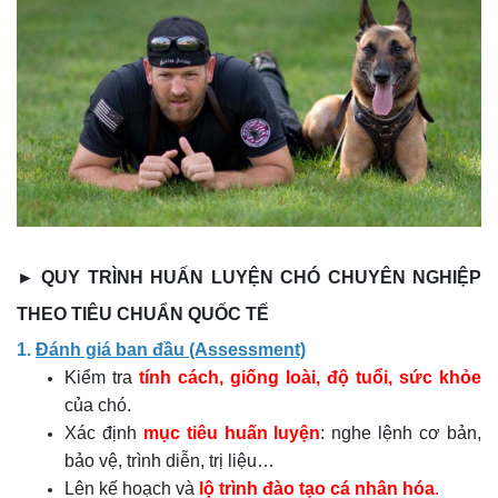
► QUY TRÌNH HUẤN LUYỆN CHÓ CHUYÊN NGHIỆP
THEO TIÊU CHUẨN QUỐC TẾ
1.
Đánh giá ban đầu (Assessment)
Kiểm tra
tính cách, giống loài, độ tuổi, sức khỏe
của chó.
Xác định
mục tiêu huấn luyện
: nghe lệnh cơ bản,
bảo vệ, trình diễn, trị liệu…
Lên kế hoạch và
lộ trình đào tạo cá nhân hóa
.