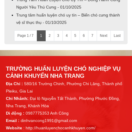
Người Yêu Thú Cưng - 01/10/2025
Trung tâm huấn luyện chó uy tín – Biến chó cưng thành
vệ sĩ thực thụ - 01/10/2025
Page 1 / 7
1
2
3
4
5
6
7
Next
Last
TRƯỜNG HUẤN LUYỆN CHÓ NGHIỆP VỤ
CẢNH KHUYỂN NHA TRANG
Địa Chỉ :
580/16 Trường Chinh, Phường Chi Lăng, Thành phố
Pleiku, Gia Lai
Chi Nhánh:
Đại lộ Nguyễn Tất Thành, Phường Phước Đồng,
Nha Trang, Khánh Hòa
Di động :
0987775353 Anh Công
Email :
dinhvancong1991@gmail.com
Website
: http://huanluyenchocanhkhuyen.com/