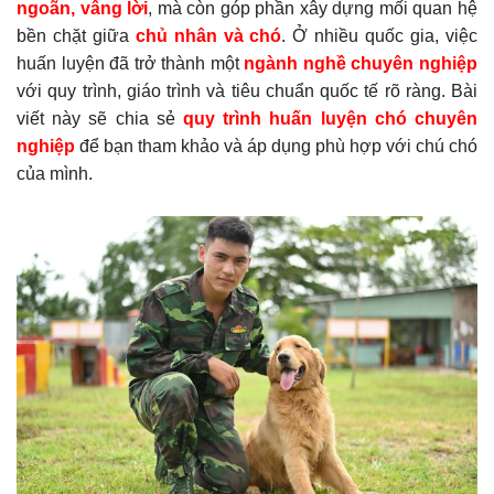
ngoãn, vâng lời
, mà còn góp phần xây dựng mối quan hệ
bền chặt giữa
chủ nhân và chó
. Ở nhiều quốc gia, việc
huấn luyện đã trở thành một
ngành nghề chuyên nghiệp
với quy trình, giáo trình và tiêu chuẩn quốc tế rõ ràng. Bài
viết này sẽ chia sẻ
quy trình huấn luyện chó chuyên
nghiệp
để bạn tham khảo và áp dụng phù hợp với chú chó
của mình.