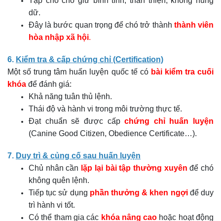
Tập cho chó giữ bình tĩnh, thân thiện, không hung
dữ.
Đây là bước quan trọng để chó trở thành
thành viên
hòa nhập xã hội
.
6.
Kiểm tra & cấp chứng chỉ (Certification)
Một số trung tâm huấn luyện quốc tế có
bài kiểm tra cuối
khóa
để đánh giá:
Khả năng tuân thủ lệnh.
Thái độ và hành vi trong môi trường thực tế.
Đạt chuẩn sẽ được cấp
chứng chỉ huấn luyện
(Canine Good Citizen, Obedience Certificate…).
7.
Duy trì & củng cố sau huấn luyện
Chủ nhân cần
lặp lại bài tập thường xuyên
để chó
không quên lệnh.
Tiếp tục sử dụng
phần thưởng & khen ngợi
để duy
trì hành vi tốt.
Có thể tham gia các
khóa nâng cao
hoặc hoạt động