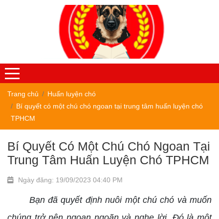
Trang chủ
Huấn luyện chó
Bí quyết có một chú chó ngoan tại trung tâm huấn luyện chó
TPHCM
Bí Quyết Có Một Chú Chó Ngoan Tại
Trung Tâm Huấn Luyện Chó TPHCM
Ngày đăng: 19/09/2023 04:40 PM
Bạn đã quyết định nuôi một chú chó và muốn
chúng trở nên ngoan ngoãn và nghe lời. Đó là một